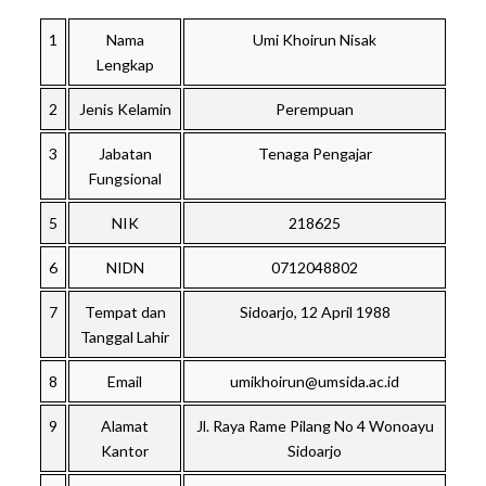
1
Nama
Umi Khoirun Nisak
Lengkap
2
Jenis Kelamin
Perempuan
3
Jabatan
Tenaga Pengajar
Fungsional
5
NIK
218625
6
NIDN
0712048802
7
Tempat dan
Sidoarjo, 12 April 1988
Tanggal Lahir
8
Email
umikhoirun@umsida.ac.id
9
Alamat
Jl. Raya Rame Pilang No 4 Wonoayu
Kantor
Sidoarjo