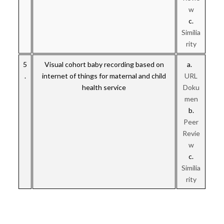
w
c.
Similia
rity
5
Visual cohort baby recording based on
a.
.
internet of things for maternal and child
URL
health service
Doku
men
b.
Peer
Revie
w
c.
Similia
rity