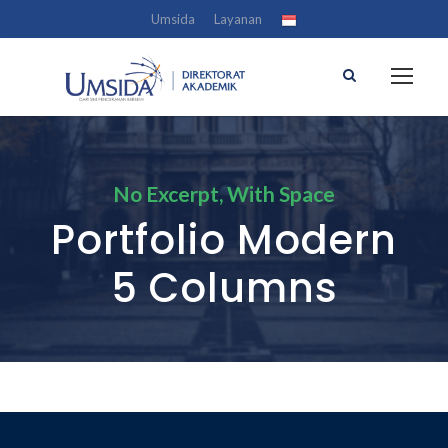
Umsida
Layanan
No Excerpt, With Space
Portfolio Modern
5 Columns