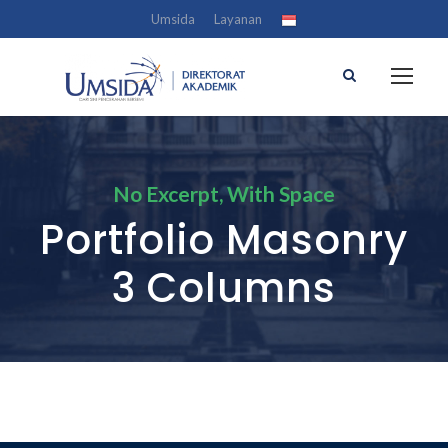
Umsida
Layanan
No Excerpt, With Space
Portfolio Masonry
3 Columns